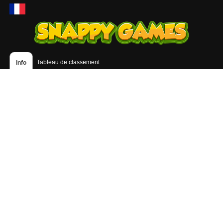
Tableau de classement
Info